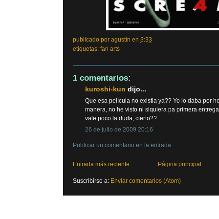
publicado por
agustín
en
3:33
etiquetas:
fan arts
1 comentarios:
kuroshi-kun
dijo...
Que esa película no existia ya?? Yo lo daba por h
manera, no he visto ni siquiera pa primera entrega
vale poco la duda, cierto??
26 de julio de 2009 20:16
Publicar un comentario en la entrada
Entrada más reciente
Página principal
Suscribirse a:
Enviar comentarios (Atom)